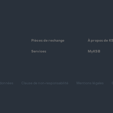
Pièces de rechange
À propos de K
Services
MyKSB
 données
Clause de non-responsabilité
Mentions légales