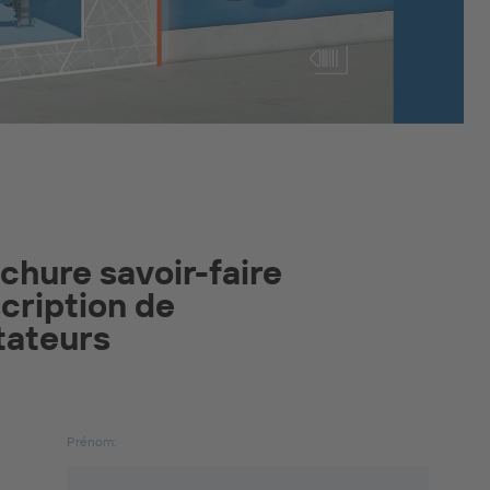
hure savoir-faire
scription de
Prénom: