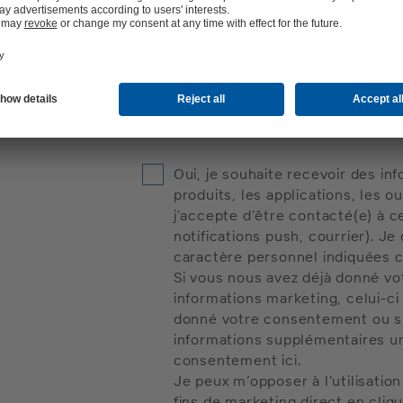
Ville :
Oui, je souhaite recevoir des in
produits, les applications, les 
j’accepte d’être contacté(e) à c
notifications push, courrier). 
caractère personnel indiquées c
Si vous nous avez déjà donné v
informations marketing, celui-ci
donné votre consentement ou si 
informations supplémentaires u
consentement ici.
Je peux m’opposer à l’utilisati
fins de marketing direct en cliq