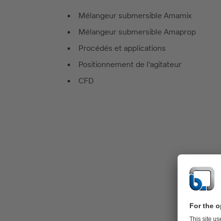
Mélangeur submersible Amamix
Mélangeur submersible Amaprop
Procédés et applications
Positionnement de l'agitateur
CFD