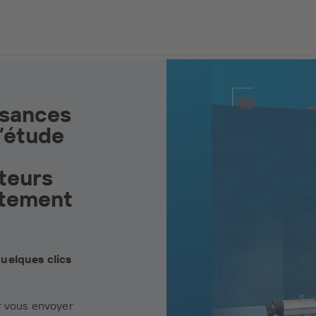
ssances
l’étude
teurs
itement
uelques clics
r vous envoyer