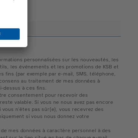
formations personnalisées sur les nouveautés, les
outils, les événements et les promotions de KSB et
es fins (par exemple par e-mail, SMS, téléphone,
Je consens au traitement de mes données à
i-dessus à ces fins.
otre consentement pour recevoir des
 reste valable. Si vous ne nous avez pas encore
vous n’êtes pas sûr(e), vous recevrez des
niquement si vous nous donnez votre
on de mes données à caractère personnel à des
uant sur le lien situé en bas de chaque e-mail