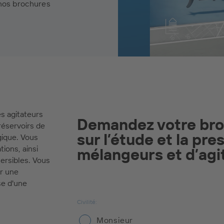
 nos brochures
es agitateurs
Demandez votre broc
 réservoirs de
sur l’étude et la pre
gique. Vous
ions, ainsi
ersibles. Vous
r une
se d'une
Civilité:
Monsieur