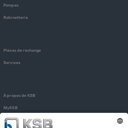
Pompes
Robinetterie
Pièces de rechange
Services
À propos de KSB
MyKSB