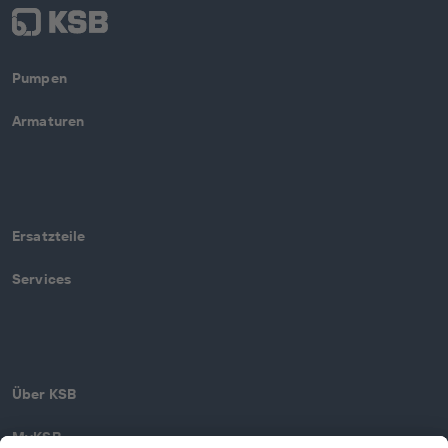
Pumpen
Armaturen
Ersatzteile
Services
Über KSB
MyKSB