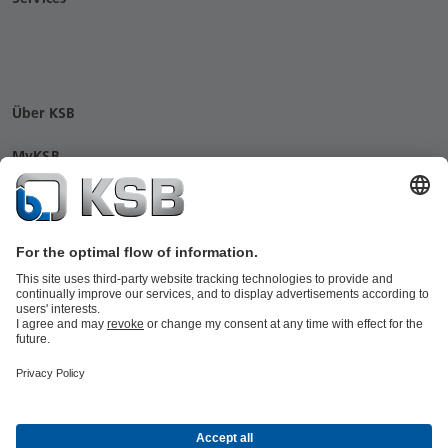
Über KSB
MyKSB
Kontakt
© KSB SE & Co. KGaA
Datenschutz
Disclaimer
Impressum
AGB
Compliance