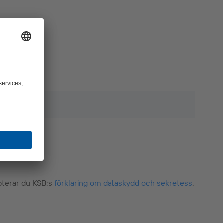
pterar du KSB:s
förklaring om dataskydd och sekretess
.