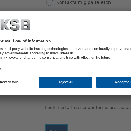
Kontakta mig på telefon
Kontakta mig via e-post
Jag skulle vilja diskutera följande:*
*Obligatoriska fält
I och med att du sänder formuläret acce