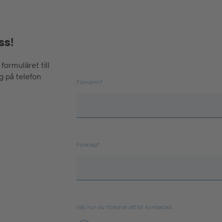
ss!
i formuläret till
ig på telefon
Förnamn*
Företag*
Välj hur du föredrar att bli kontaktad.